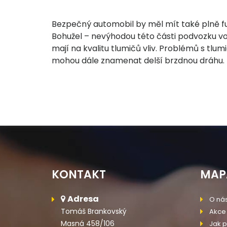
Bezpečný automobil by měl mít také plně fun
Bohužel – nevýhodou této části podvozku vozi
mají na kvalitu tlumičů vliv. Problémů s t
mohou dále znamenat delší brzdnou dráhu.
KONTAKT
MAP
Adresa
O ná
Tomáš Brankovský
Akce
Masná 458/106
Jak p