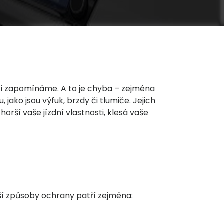
péči zapomínáme. A to je chyba – zejména
jako jsou výfuk, brzdy či tlumiče. Jejich
orší vaše jízdní vlastnosti, klesá vaše
jší způsoby ochrany patří zejména: