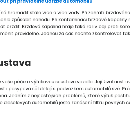
ut při pravidelné údržbě automobilu
íná hromadit stále více a více vody. Při zahřátí brzdovéh
mohlo způsobit nehodu. Při kontaminaci brzdové kapaliny
 brzdit. Brzdová kapalina hraje také roli v boji proti ko
měnit pravidelně. Jednou za čas nechte zkontrolovat také
ustava
ké vaše péče o výfukovou soustavu vozidla. Její životnost 
ost i posypová sůl dělají s podvozkem automobilů své. Pr
a. Jedním z nejčastějších problémů, které výfuk postihují
ě dieselových automobilů ještě zanášení filtru pevných čá