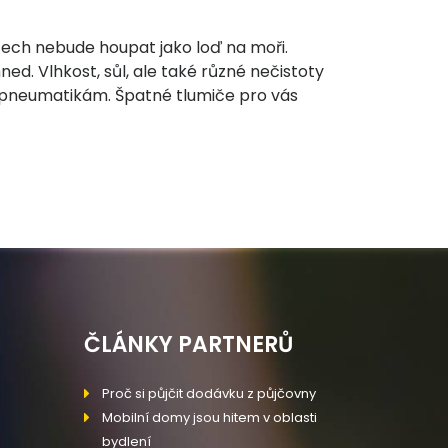
tech nebude houpat jako loď na moři.
ed. Vlhkost, sůl, ale také různé nečistoty
m pneumatikám. Špatné tlumiče pro vás
ČLÁNKY PARTNERŮ
Proč si půjčit dodávku z půjčovny
Mobilní domy jsou hitem v oblasti
bydlení