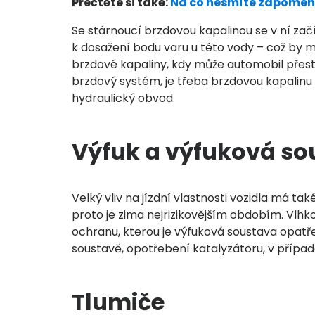
Přečtěte si také:
Na co nesmíte zapomeno
Se stárnoucí brzdovou kapalinou se v ní zač
k dosažení bodu varu u této vody – což by 
brzdové kapaliny, kdy může automobil přestat
brzdový systém, je třeba brzdovou kapalinu 
hydraulický obvod.
Výfuk a výfuková so
Velký vliv na jízdní vlastnosti vozidla má ta
proto je zima nejrizikovějším obdobím. Vlhk
ochranu, kterou je výfuková soustava opatřen
soustavě, opotřebení katalyzátoru, v případ
Tlumiče