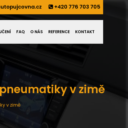
utopujcovna.cz
+420 776 703 705
JČENÍ
FAQ
O NÁS
REFERENCE
KONTAKT
 pneumatiky v zimě
ky v zimě