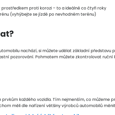
prostředkem proti korozi – to a ideálně co čtyři roky
terénu (vyhýbejte se jízdě po nevhodném terénu)
vat?
tomobilu nachází, si můžete udělat základní představu p
lastní pozorování. Pohmatem můžete zkontrolovat ruční b
ím prvkům každého vozidla. Tím nejmenším, co můžeme pro
ychom měli dle nařízení většiny výrobců automobilů měnit