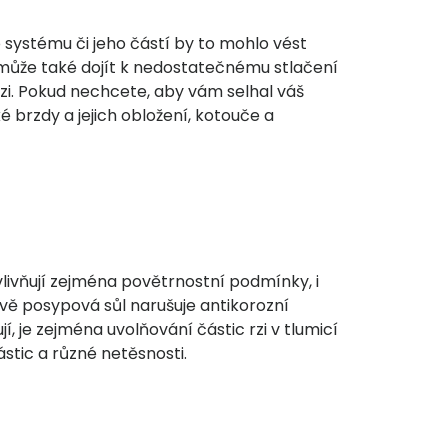
o systému či jeho částí by to mohlo vést
 může také dojít k nedostatečnému stlačení
rozi. Pokud nechcete, aby vám selhal váš
 brzdy a jejich obložení, kotouče a
ovlivňují zejména povětrnostní podmínky, i
ávě posypová sůl narušuje antikorozní
, je zejména uvolňování částic rzi v tlumicí
stic a různé netěsnosti.