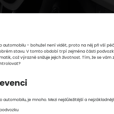
o automobilu – bohužel není vidět, proto na něj při vší 
dobrém stavu. V tomto období trpí zejména části podvozku, 
k, což výrazně snižuje jejich životnost. Tím, že se vám zh
ontrolovat?
evenci
automobilu, je mnoho. Mezi nejdůležitější a nejzákladně
 podvozku