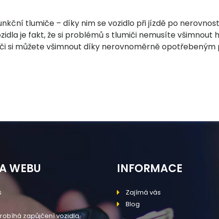
kční tlumiče – díky nim se vozidlo při jízdě po nerovnos
dla je fakt, že si problémů s tlumiči nemusíte všimnout hn
lumiči si můžete všimnout díky nerovnoměrně opotřebený
A WEBU
INFORMACE
s
Zajímá vás
Blog
robíhá zapůjčení vozidla