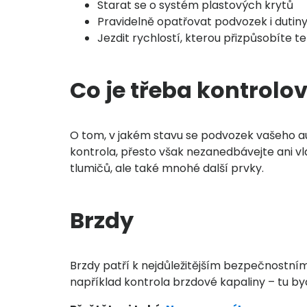
Starat se o systém plastových krytů
Pravidelně opatřovat podvozek i dutiny 
Jezdit rychlostí, kterou přizpůsobíte 
Co je třeba kontrolo
O tom, v jakém stavu se podvozek vašeho au
kontrola, přesto však nezanedbávejte ani v
tlumičů, ale také mnohé další prvky.
Brzdy
Brzdy patří k nejdůležitějším bezpečnostn
například kontrola brzdové kapaliny – tu b